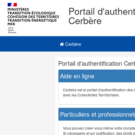
Portail d'authent
Cerbère
Navigation
Menu principal
principale
Cerbère
Navigation
Portail d'authentification Ce
et
outils
Aide en ligne
annexes
Cerbère est le portail d'authentification de
avec les Collectivités Terrritoriales.
Particuliers et professionnel
Vous pouvez créer vous même votre compte su
Si nécessaire et sur justification, des droi