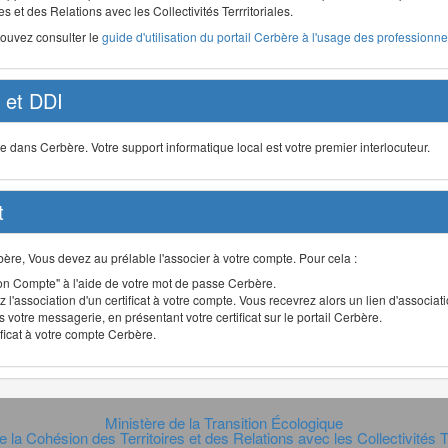
s et des Relations avec les Collectivités Terrritoriales.
pouvez consulter le
guide d'utilisation du portail Cerbère à l'usage des professionnel
et DDI
ans Cerbère. Votre support informatique local est votre premier interlocuteur.
t
Cerbère, Vous devez au prélable l'associer à votre compte. Pour cela :
n Compte" à l'aide de votre mot de passe Cerbère.
 l'association d'un certificat à votre compte. Vous recevrez alors un lien d'associa
 votre messagerie, en présentant votre certificat sur le portail Cerbère.
ificat à votre compte Cerbère.
Ministère de la Transition Écologique
e la Cohésion des Territoires et des Relations avec les Collectivités Te