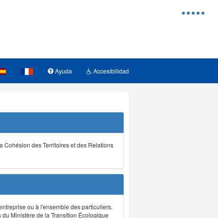
Menu
d'access
Ayuda
Accesibilidad
la Cohésion des Territoires et des Relations
ntreprise ou à l'ensemble des particuliers.
s du Ministère de la Transition Écologique