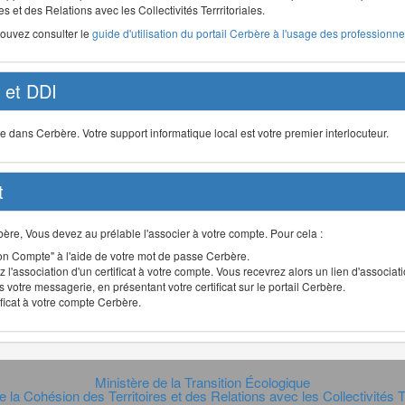
s et des Relations avec les Collectivités Terrritoriales.
pouvez consulter le
guide d'utilisation du portail Cerbère à l'usage des professionnel
et DDI
ans Cerbère. Votre support informatique local est votre premier interlocuteur.
t
Cerbère, Vous devez au prélable l'associer à votre compte. Pour cela :
n Compte" à l'aide de votre mot de passe Cerbère.
 l'association d'un certificat à votre compte. Vous recevrez alors un lien d'associa
 votre messagerie, en présentant votre certificat sur le portail Cerbère.
ificat à votre compte Cerbère.
Ministère de la Transition Écologique
e la Cohésion des Territoires et des Relations avec les Collectivités Te