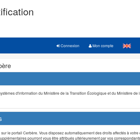
ification
Connexion
Mon compte
rbère
s systèmes d'information du Ministère de la Transition Écologique et du Ministère de 
s
r le portail Cerbère. Vous disposez automatiquement des droits affectés à votre e
ts supplémentaires pourront vous être attribués ultérieurement par vos correspondant