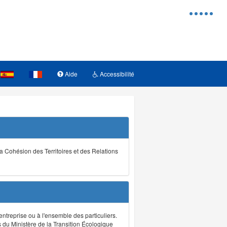
Menu
d'access
Aide
Accessibilité
la Cohésion des Territoires et des Relations
ntreprise ou à l'ensemble des particuliers.
s du Ministère de la Transition Écologique