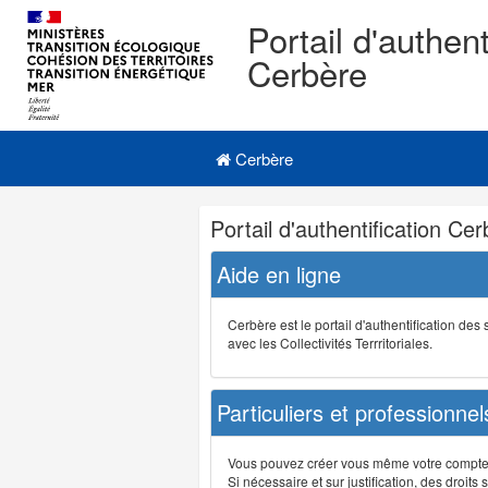
Portail d'authent
Cerbère
Navigation
Menu principal
principale
Cerbère
Navigation
Portail d'authentification Ce
et
outils
Aide en ligne
annexes
Cerbère est le portail d'authentification de
avec les Collectivités Terrritoriales.
Particuliers et professionnel
Vous pouvez créer vous même votre compte su
Si nécessaire et sur justification, des droi