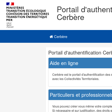
Portail d'authent
Cerbère
Navigation
Menu principal
principale
Cerbère
Navigation
Portail d'authentification Ce
et
outils
Aide en ligne
annexes
Cerbère est le portail d'authentification de
avec les Collectivités Terrritoriales.
Particuliers et professionnel
Vous pouvez créer vous même votre compte su
Si nécessaire et sur justification, des droi