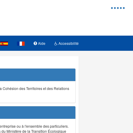
Menu
d'access
Aide
Accessibilité
la Cohésion des Territoires et des Relations
ntreprise ou à l'ensemble des particuliers.
s du Ministère de la Transition Écologique