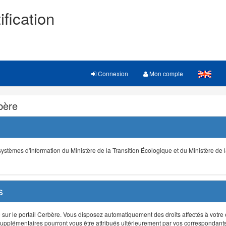
ification
Connexion
Mon compte
rbère
s systèmes d'information du Ministère de la Transition Écologique et du Ministère de 
s
r le portail Cerbère. Vous disposez automatiquement des droits affectés à votre e
ts supplémentaires pourront vous être attribués ultérieurement par vos correspondant