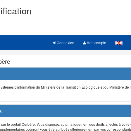
ification
Connexion
Mon compte
rbère
s systèmes d'information du Ministère de la Transition Écologique et du Ministère de 
s
r le portail Cerbère. Vous disposez automatiquement des droits affectés à votre e
ts supplémentaires pourront vous être attribués ultérieurement par vos correspondant