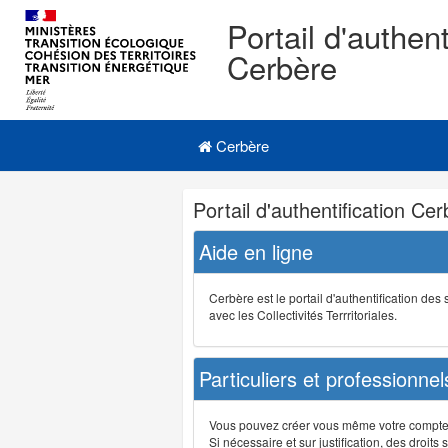
Portail d'authent
Cerbère
Navigation
Menu principal
principale
Cerbère
Navigation
Portail d'authentification Ce
et
outils
Aide en ligne
annexes
Cerbère est le portail d'authentification de
avec les Collectivités Terrritoriales.
Particuliers et professionnel
Vous pouvez créer vous même votre compte su
Si nécessaire et sur justification, des droi