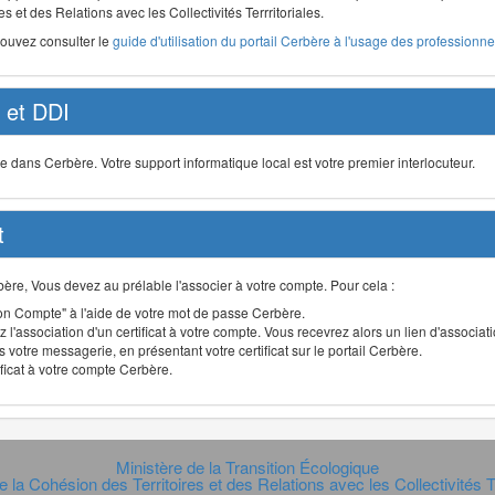
s et des Relations avec les Collectivités Terrritoriales.
pouvez consulter le
guide d'utilisation du portail Cerbère à l'usage des professionnel
et DDI
ans Cerbère. Votre support informatique local est votre premier interlocuteur.
t
Cerbère, Vous devez au prélable l'associer à votre compte. Pour cela :
n Compte" à l'aide de votre mot de passe Cerbère.
 l'association d'un certificat à votre compte. Vous recevrez alors un lien d'associa
 votre messagerie, en présentant votre certificat sur le portail Cerbère.
ificat à votre compte Cerbère.
Ministère de la Transition Écologique
e la Cohésion des Territoires et des Relations avec les Collectivités Te