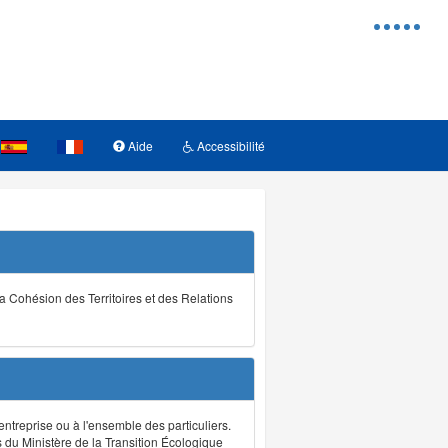
Menu
d'access
Aide
Accessibilité
la Cohésion des Territoires et des Relations
ntreprise ou à l'ensemble des particuliers.
s du Ministère de la Transition Écologique