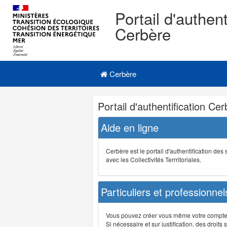
Portail d'authent
Cerbère
Navigation
Menu principal
principale
Cerbère
Navigation
Portail d'authentification Ce
et
outils
Aide en ligne
annexes
Cerbère est le portail d'authentification de
avec les Collectivités Terrritoriales.
Particuliers et professionnel
Vous pouvez créer vous même votre compte su
Si nécessaire et sur justification, des droi