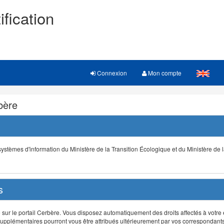
ification
Connexion
Mon compte
rbère
s systèmes d'information du Ministère de la Transition Écologique et du Ministère de 
s
r le portail Cerbère. Vous disposez automatiquement des droits affectés à votre e
ts supplémentaires pourront vous être attribués ultérieurement par vos correspondant