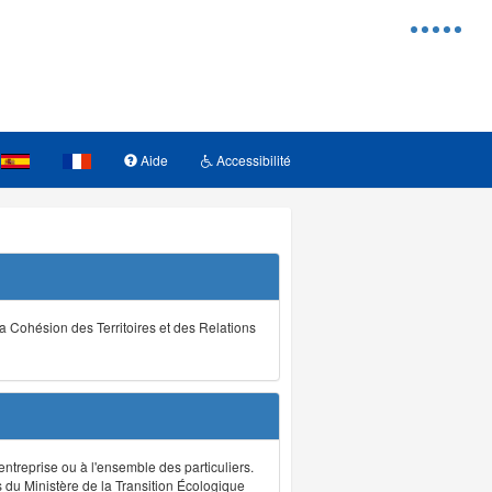
Menu
d'access
Aide
Accessibilité
la Cohésion des Territoires et des Relations
ntreprise ou à l'ensemble des particuliers.
s du Ministère de la Transition Écologique