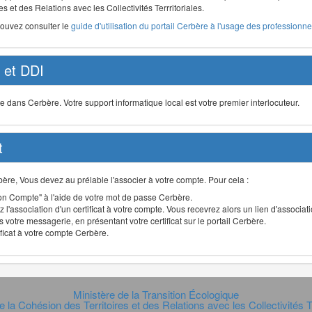
s et des Relations avec les Collectivités Terrritoriales.
pouvez consulter le
guide d'utilisation du portail Cerbère à l'usage des professionnel
et DDI
ans Cerbère. Votre support informatique local est votre premier interlocuteur.
t
Cerbère, Vous devez au prélable l'associer à votre compte. Pour cela :
n Compte" à l'aide de votre mot de passe Cerbère.
 l'association d'un certificat à votre compte. Vous recevrez alors un lien d'associa
 votre messagerie, en présentant votre certificat sur le portail Cerbère.
ificat à votre compte Cerbère.
Ministère de la Transition Écologique
e la Cohésion des Territoires et des Relations avec les Collectivités Te