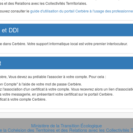
s et des Relations avec les Collectivités Terrritoriales.
pouvez consulter le
guide d'utilisation du portail Cerbère à l'usage des professionnel
et DDI
ans Cerbère. Votre support informatique local est votre premier interlocuteur.
t
Cerbère, Vous devez au prélable l'associer à votre compte. Pour cela :
n Compte" à l'aide de votre mot de passe Cerbère.
 l'association d'un certificat à votre compte. Vous recevrez alors un lien d'associa
 votre messagerie, en présentant votre certificat sur le portail Cerbère.
ificat à votre compte Cerbère.
Ministère de la Transition Écologique
e la Cohésion des Territoires et des Relations avec les Collectivités Te