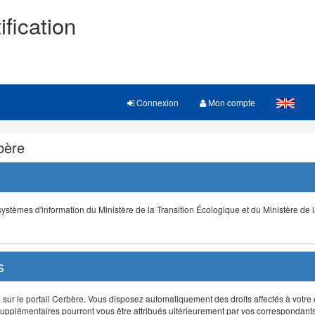
ification
Connexion
Mon compte
rbère
s systèmes d'information du Ministère de la Transition Écologique et du Ministère de 
s
r le portail Cerbère. Vous disposez automatiquement des droits affectés à votre e
ts supplémentaires pourront vous être attribués ultérieurement par vos correspondant