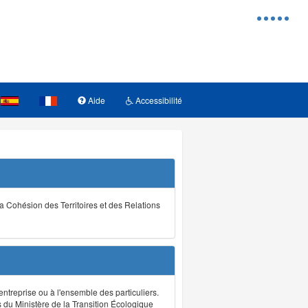
Menu
d'access
Aide
Accessibilité
la Cohésion des Territoires et des Relations
ntreprise ou à l'ensemble des particuliers.
s du Ministère de la Transition Écologique