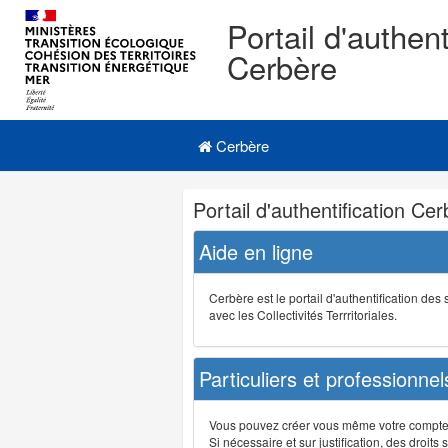
Portail d'authent
Cerbère
Navigation
Menu principal
principale
Cerbère
Navigation
Portail d'authentification Ce
et
outils
Aide en ligne
annexes
Cerbère est le portail d'authentification de
avec les Collectivités Terrritoriales.
Particuliers et professionnel
Vous pouvez créer vous même votre compte su
Si nécessaire et sur justification, des droi