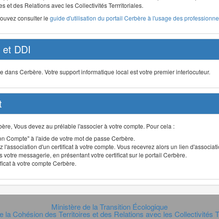
s et des Relations avec les Collectivités Terrritoriales.
pouvez consulter le
guide d'utilisation du portail Cerbère à l'usage des professionnel
et DDI
ans Cerbère. Votre support informatique local est votre premier interlocuteur.
t
Cerbère, Vous devez au prélable l'associer à votre compte. Pour cela :
n Compte" à l'aide de votre mot de passe Cerbère.
 l'association d'un certificat à votre compte. Vous recevrez alors un lien d'associa
 votre messagerie, en présentant votre certificat sur le portail Cerbère.
ificat à votre compte Cerbère.
Ministère de la Transition Écologique
e la Cohésion des Territoires et des Relations avec les Collectivités Te