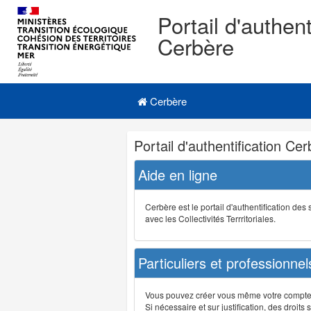
Portail d'authent
Cerbère
Navigation
Menu principal
principale
Cerbère
Navigation
Portail d'authentification Ce
et
outils
Aide en ligne
annexes
Cerbère est le portail d'authentification de
avec les Collectivités Terrritoriales.
Particuliers et professionnel
Vous pouvez créer vous même votre compte su
Si nécessaire et sur justification, des droi