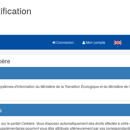
ification
Connexion
Mon compte
rbère
s systèmes d'information du Ministère de la Transition Écologique et du Ministère de 
s
r le portail Cerbère. Vous disposez automatiquement des droits affectés à votre e
ts supplémentaires pourront vous être attribués ultérieurement par vos correspondant