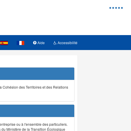
Menu
d'access
Aide
Accessibilité
la Cohésion des Territoires et des Relations
ntreprise ou à l'ensemble des particuliers.
s du Ministère de la Transition Écologique