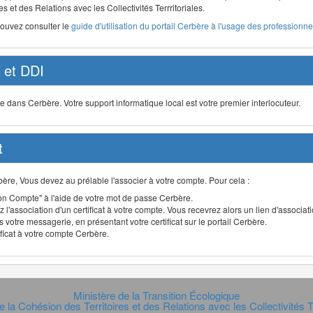
s et des Relations avec les Collectivités Terrritoriales.
pouvez consulter le
guide d'utilisation du portail Cerbère à l'usage des professionnel
et DDI
ans Cerbère. Votre support informatique local est votre premier interlocuteur.
t
Cerbère, Vous devez au prélable l'associer à votre compte. Pour cela :
n Compte" à l'aide de votre mot de passe Cerbère.
 l'association d'un certificat à votre compte. Vous recevrez alors un lien d'associa
 votre messagerie, en présentant votre certificat sur le portail Cerbère.
ificat à votre compte Cerbère.
Ministère de la Transition Écologique
e la Cohésion des Territoires et des Relations avec les Collectivités Te