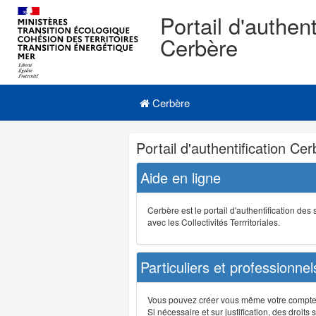
Portail d'authent
Cerbère
Navigation
Menu principal
principale
Cerbère
Navigation
Portail d'authentification Ce
et
outils
Aide en ligne
annexes
Cerbère est le portail d'authentification de
avec les Collectivités Terrritoriales.
Particuliers et professionnel
Vous pouvez créer vous même votre compte su
Si nécessaire et sur justification, des droi