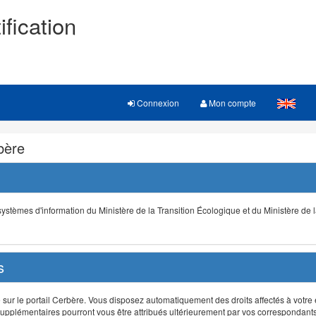
ification
Connexion
Mon compte
rbère
s systèmes d'information du Ministère de la Transition Écologique et du Ministère de 
s
r le portail Cerbère. Vous disposez automatiquement des droits affectés à votre e
ts supplémentaires pourront vous être attribués ultérieurement par vos correspondant