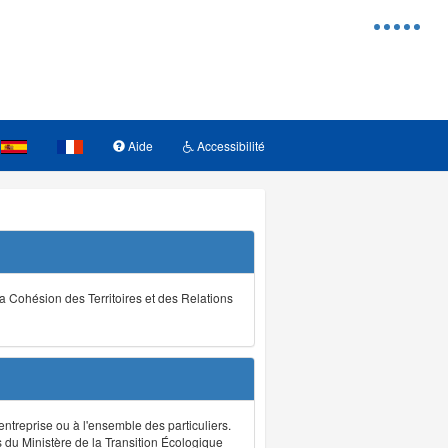
Menu
d'access
Aide
Accessibilité
la Cohésion des Territoires et des Relations
ntreprise ou à l'ensemble des particuliers.
s du Ministère de la Transition Écologique