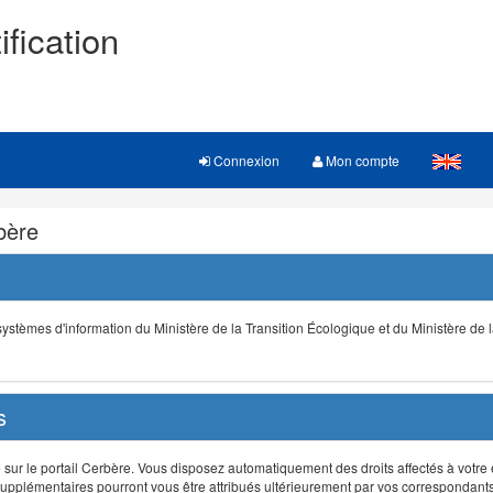
ification
Connexion
Mon compte
rbère
s systèmes d'information du Ministère de la Transition Écologique et du Ministère de 
s
r le portail Cerbère. Vous disposez automatiquement des droits affectés à votre e
ts supplémentaires pourront vous être attribués ultérieurement par vos correspondant