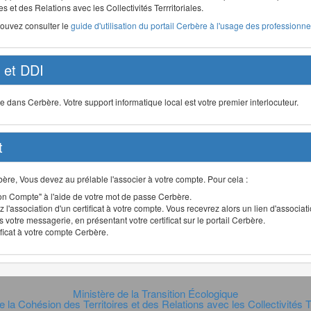
s et des Relations avec les Collectivités Terrritoriales.
pouvez consulter le
guide d'utilisation du portail Cerbère à l'usage des professionnel
et DDI
ans Cerbère. Votre support informatique local est votre premier interlocuteur.
t
Cerbère, Vous devez au prélable l'associer à votre compte. Pour cela :
n Compte" à l'aide de votre mot de passe Cerbère.
 l'association d'un certificat à votre compte. Vous recevrez alors un lien d'associa
 votre messagerie, en présentant votre certificat sur le portail Cerbère.
ificat à votre compte Cerbère.
Ministère de la Transition Écologique
e la Cohésion des Territoires et des Relations avec les Collectivités Te