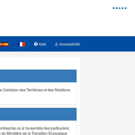
Menu
d'access
Aide
Accessibilité
la Cohésion des Territoires et des Relations
ntreprise ou à l'ensemble des particuliers.
s du Ministère de la Transition Écologique