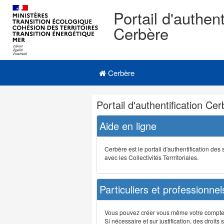
Portail d'authent
Cerbère
Navigation
Menu principal
principale
Cerbère
Navigation
Portail d'authentification Ce
et
outils
Aide en ligne
annexes
Cerbère est le portail d'authentification de
avec les Collectivités Terrritoriales.
Particuliers et professionnel
Vous pouvez créer vous même votre compte su
Si nécessaire et sur justification, des droi