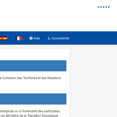
Menu
d'access
Aide
Accessibilité
la Cohésion des Territoires et des Relations
ntreprise ou à l'ensemble des particuliers.
s du Ministère de la Transition Écologique