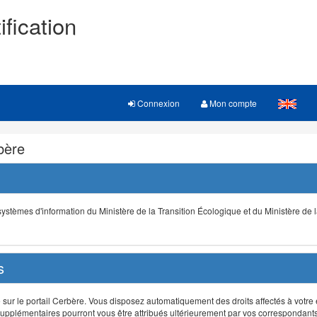
ification
Connexion
Mon compte
rbère
s systèmes d'information du Ministère de la Transition Écologique et du Ministère de 
s
r le portail Cerbère. Vous disposez automatiquement des droits affectés à votre e
ts supplémentaires pourront vous être attribués ultérieurement par vos correspondant