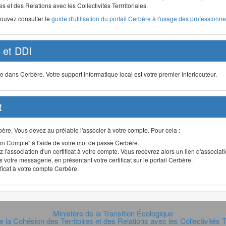
s et des Relations avec les Collectivités Terrritoriales.
pouvez consulter le
guide d'utilisation du portail Cerbère à l'usage des professionnel
et DDI
ans Cerbère. Votre support informatique local est votre premier interlocuteur.
t
Cerbère, Vous devez au prélable l'associer à votre compte. Pour cela :
n Compte" à l'aide de votre mot de passe Cerbère.
 l'association d'un certificat à votre compte. Vous recevrez alors un lien d'associa
 votre messagerie, en présentant votre certificat sur le portail Cerbère.
ificat à votre compte Cerbère.
Ministère de la Transition Écologique
e la Cohésion des Territoires et des Relations avec les Collectivités Te