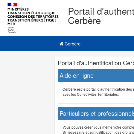
Portail d'authent
Cerbère
Navigation
Menu principal
principale
Cerbère
Navigation
Portail d'authentification Ce
et
outils
Aide en ligne
annexes
Cerbère est le portail d'authentification de
avec les Collectivités Terrritoriales.
Particuliers et professionnel
Vous pouvez créer vous même votre compte su
Si nécessaire et sur justification, des droi