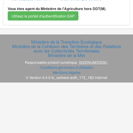
Vous êtes agent du Ministère de l'Agriculture hors DDT(M)
,
.
Utilisez le portail d'authentification EAP
Ministère de la Transition Écologique
Ministère de la Cohésion des Territoires et des Relations
avec les Collectivités Terrritoriales
Ministère de la Mer
Responsable produit numérique
SG/DNUM/DSGC
.
Conditions générales d'utilisation
Mentions légales
© Version 6.4.5-tc_cerbere-auth_172_182-internet