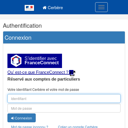
Navigation
Menu principal
principale
Cerbère
Toggle navigatio
Navigation
Authentification
et
outils
Connexion
annexes
S'identifier avec
FranceConnect
Qu' est-ce que FranceConnect ?
Réservé aux comptes de particuliers
Votre identifiant Cerbère et votre mot de passe
Connexion
Mot de passe inconnu ?
Créer un compte Cerbère