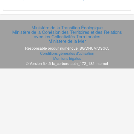
Ministère de la Transition Écologique
Ministère de la Cohésion des Territoires et des Relations
avec les Collectivités Terrritoriales
Ministère de la Mer
Responsable produit numérique
SG/DNUM/DSGC
.
Conditions générales d'utilisation
Mentions légales
© Version 6.4.5-tc_cerbere-auth_172_182-internet