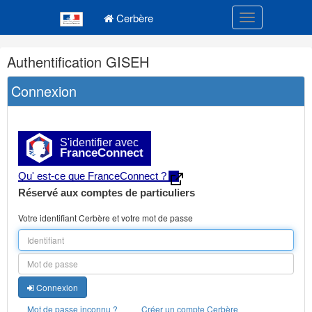
Navigation
Menu principal
principale
Cerbère
Toggle navigatio
Navigation
Authentification GISEH
et
outils
Connexion
annexes
S'identifier avec
FranceConnect
Qu' est-ce que FranceConnect ?
Réservé aux comptes de particuliers
Votre identifiant Cerbère et votre mot de passe
Connexion
Mot de passe inconnu ?
Créer un compte Cerbère