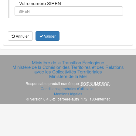
Votre numéro SIREN
Annuler
Valider
Ministère de la Transition Écologique
Ministère de la Cohésion des Territoires et des Relations
avec les Collectivités Terrritoriales
Ministère de la Mer
Responsable produit numérique
SG/DNUM/DSGC
.
Conditions générales d'utilisation
Mentions légales
© Version 6.4.5-tc_cerbere-auth_172_183-internet