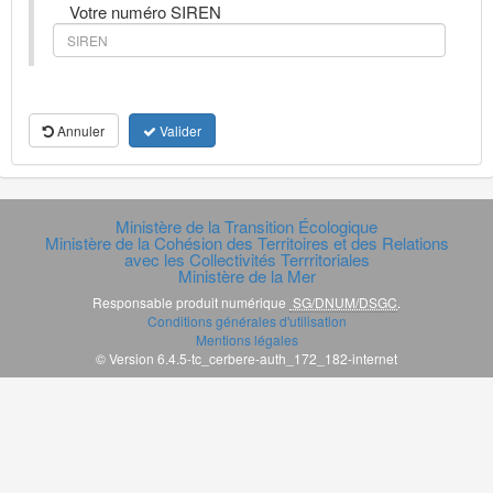
Votre numéro SIREN
Annuler
Valider
Ministère de la Transition Écologique
Ministère de la Cohésion des Territoires et des Relations
avec les Collectivités Terrritoriales
Ministère de la Mer
Responsable produit numérique
SG/DNUM/DSGC
.
Conditions générales d'utilisation
Mentions légales
© Version 6.4.5-tc_cerbere-auth_172_182-internet