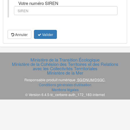
Votre numéro SIREN
Annuler
Valider
Ministère de la Transition Écologique
Ministère de la Cohésion des Territoires et des Relations
avec les Collectivités Terrritoriales
Ministère de la Mer
Responsable produit numérique
SG/DNUM/DSGC
.
Conditions générales d'utilisation
Mentions légales
© Version 6.4.5-tc_cerbere-auth_172_183-internet