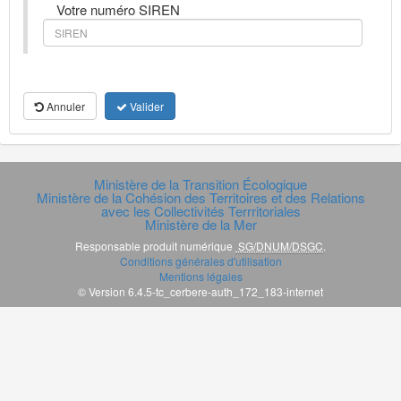
Votre numéro SIREN
Annuler
Valider
Ministère de la Transition Écologique
Ministère de la Cohésion des Territoires et des Relations
avec les Collectivités Terrritoriales
Ministère de la Mer
Responsable produit numérique
SG/DNUM/DSGC
.
Conditions générales d'utilisation
Mentions légales
© Version 6.4.5-tc_cerbere-auth_172_183-internet