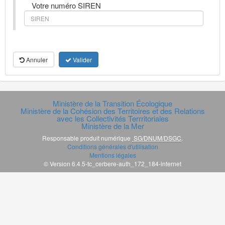
Votre numéro SIREN
Annuler
Valider
Ministère de la Transition Écologique
Ministère de la Cohésion des Territoires et des Relations
avec les Collectivités Terrritoriales
Ministère de la Mer
Responsable produit numérique
SG/DNUM/DSGC
.
Conditions générales d'utilisation
Mentions légales
© Version 6.4.5-tc_cerbere-auth_172_184-internet