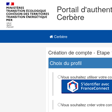
Portail d'authent
Cerbère
Navigation
Menu principal
principale
Cerbère
Navigation
Création de compte - Etape 
et
outils
Choix du profil
annexes
Vous souhaitez utiliser votre
Vous souhaitez créer votre co