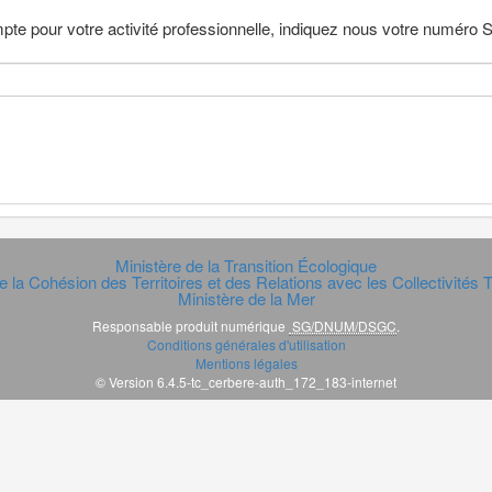
pte pour votre activité professionnelle, indiquez nous votre numéro
Ministère de la Transition Écologique
e la Cohésion des Territoires et des Relations avec les Collectivités Te
Ministère de la Mer
Responsable produit numérique
SG/DNUM/DSGC
.
Conditions générales d'utilisation
Mentions légales
© Version 6.4.5-tc_cerbere-auth_172_183-internet