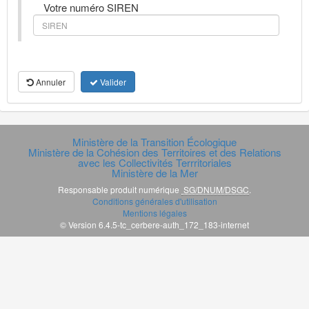
Votre numéro SIREN
Annuler
Valider
Ministère de la Transition Écologique
Ministère de la Cohésion des Territoires et des Relations
avec les Collectivités Terrritoriales
Ministère de la Mer
Responsable produit numérique
SG/DNUM/DSGC
.
Conditions générales d'utilisation
Mentions légales
© Version 6.4.5-tc_cerbere-auth_172_183-internet