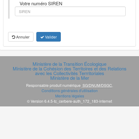
Votre numéro SIREN
Annuler
Valider
Ministère de la Transition Écologique
Ministère de la Cohésion des Territoires et des Relations
avec les Collectivités Terrritoriales
Ministère de la Mer
Responsable produit numérique
SG/DNUM/DSGC
.
Conditions générales d'utilisation
Mentions légales
© Version 6.4.5-tc_cerbere-auth_172_183-internet