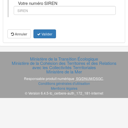
Votre numéro SIREN
Annuler
Valider
Ministère de la Transition Écologique
Ministère de la Cohésion des Territoires et des Relations
avec les Collectivités Terrritoriales
Ministère de la Mer
Responsable produit numérique
SG/DNUM/DSGC
.
Conditions générales d'utilisation
Mentions légales
© Version 6.4.5-tc_cerbere-auth_172_181-internet