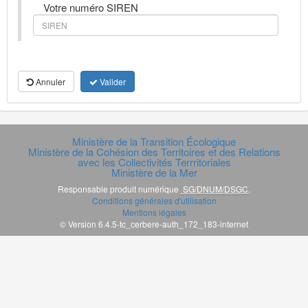
Votre numéro SIREN
Annuler
Valider
Ministère de la Transition Écologique
Ministère de la Cohésion des Territoires et des Relations
avec les Collectivités Terrritoriales
Ministère de la Mer
Responsable produit numérique
SG/DNUM/DSGC
.
Conditions générales d'utilisation
Mentions légales
© Version 6.4.5-tc_cerbere-auth_172_183-internet