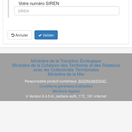
Votre numéro SIREN
Annuler
Valider
Ministère de la Transition Écologique
Ministère de la Cohésion des Territoires et des Relations
avec les Collectivités Terrritoriales
Ministère de la Mer
Responsable produit numérique
SG/DNUM/DSGC
.
Conditions générales d'utilisation
Mentions légales
© Version 6.4.5-tc_cerbere-auth_172_181-internet