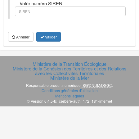
Votre numéro SIREN
Annuler
Valider
Ministère de la Transition Écologique
Ministère de la Cohésion des Territoires et des Relations
avec les Collectivités Terrritoriales
Ministère de la Mer
Responsable produit numérique
SG/DNUM/DSGC
.
Conditions générales d'utilisation
Mentions légales
© Version 6.4.5-tc_cerbere-auth_172_181-internet