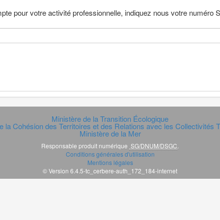
pte pour votre activité professionnelle, indiquez nous votre numéro
Ministère de la Transition Écologique
e la Cohésion des Territoires et des Relations avec les Collectivités Te
Ministère de la Mer
Responsable produit numérique
SG/DNUM/DSGC
.
Conditions générales d'utilisation
Mentions légales
© Version 6.4.5-tc_cerbere-auth_172_184-internet