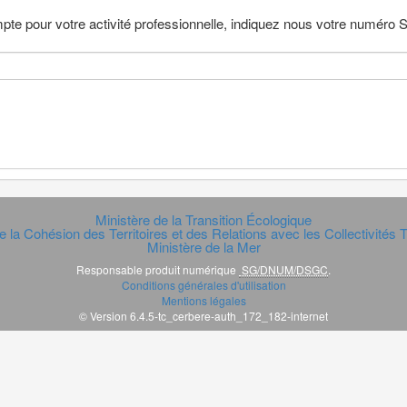
pte pour votre activité professionnelle, indiquez nous votre numéro
Ministère de la Transition Écologique
e la Cohésion des Territoires et des Relations avec les Collectivités Te
Ministère de la Mer
Responsable produit numérique
SG/DNUM/DSGC
.
Conditions générales d'utilisation
Mentions légales
© Version 6.4.5-tc_cerbere-auth_172_182-internet