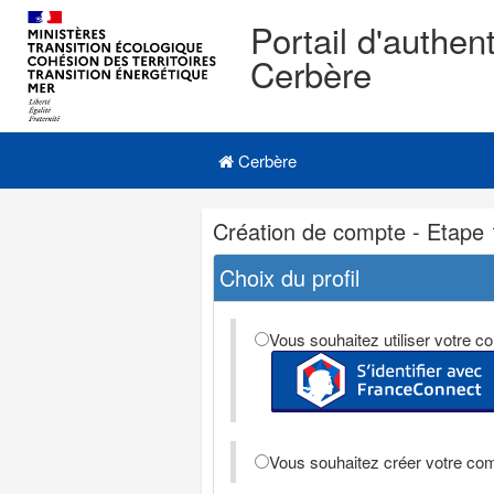
Portail d'authent
Cerbère
Navigation
Menu principal
principale
Cerbère
Navigation
Création de compte - Etape 
et
outils
Choix du profil
annexes
Vous souhaitez utiliser votre
Vous souhaitez créer votre co