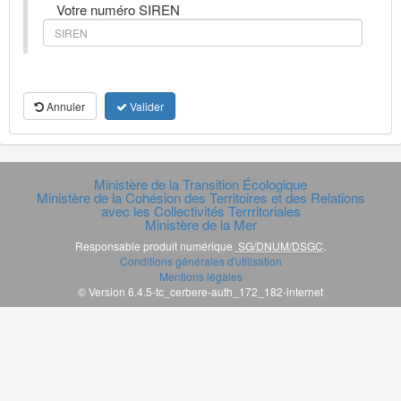
Votre numéro SIREN
Annuler
Valider
Ministère de la Transition Écologique
Ministère de la Cohésion des Territoires et des Relations
avec les Collectivités Terrritoriales
Ministère de la Mer
Responsable produit numérique
SG/DNUM/DSGC
.
Conditions générales d'utilisation
Mentions légales
© Version 6.4.5-tc_cerbere-auth_172_182-internet