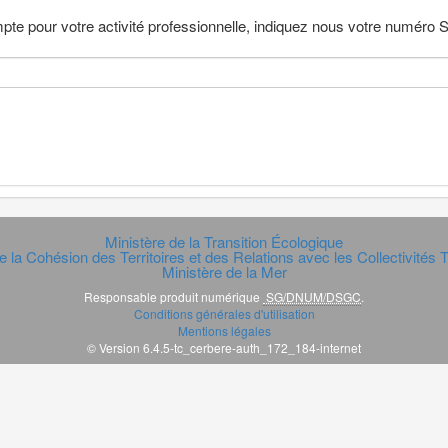
pte pour votre activité professionnelle, indiquez nous votre numéro
Ministère de la Transition Écologique
e la Cohésion des Territoires et des Relations avec les Collectivités Te
Ministère de la Mer
Responsable produit numérique
SG/DNUM/DSGC
.
Conditions générales d'utilisation
Mentions légales
© Version 6.4.5-tc_cerbere-auth_172_184-internet