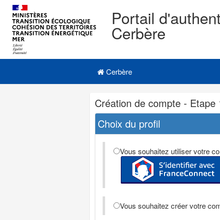
Portail d'authent
Cerbère
Navigation
Menu principal
principale
Cerbère
Navigation
Création de compte - Etape 
et
outils
Choix du profil
annexes
Vous souhaitez utiliser votre
Vous souhaitez créer votre co