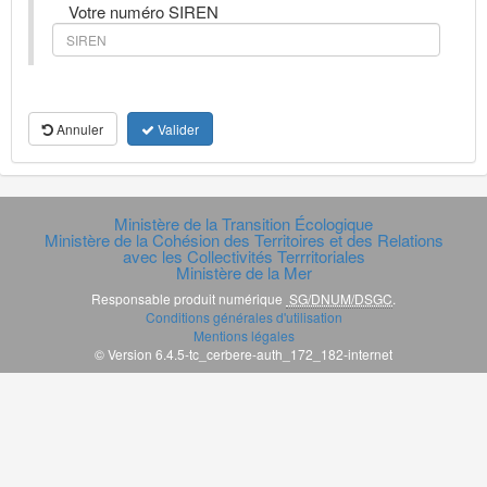
Votre numéro SIREN
Annuler
Valider
Ministère de la Transition Écologique
Ministère de la Cohésion des Territoires et des Relations
avec les Collectivités Terrritoriales
Ministère de la Mer
Responsable produit numérique
SG/DNUM/DSGC
.
Conditions générales d'utilisation
Mentions légales
© Version 6.4.5-tc_cerbere-auth_172_182-internet