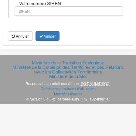
Votre numéro SIREN
Annuler
Valider
Ministère de la Transition Écologique
Ministère de la Cohésion des Territoires et des Relations
avec les Collectivités Terrritoriales
Ministère de la Mer
Responsable produit numérique
SG/DNUM/DSGC
.
Conditions générales d'utilisation
Mentions légales
© Version 6.4.5-tc_cerbere-auth_172_182-internet