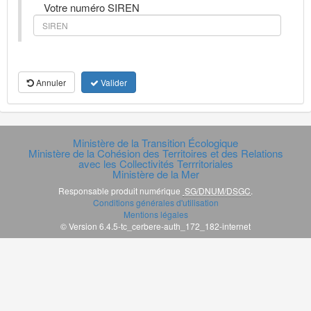
Votre numéro SIREN
Annuler
Valider
Ministère de la Transition Écologique
Ministère de la Cohésion des Territoires et des Relations
avec les Collectivités Terrritoriales
Ministère de la Mer
Responsable produit numérique
SG/DNUM/DSGC
.
Conditions générales d'utilisation
Mentions légales
© Version 6.4.5-tc_cerbere-auth_172_182-internet