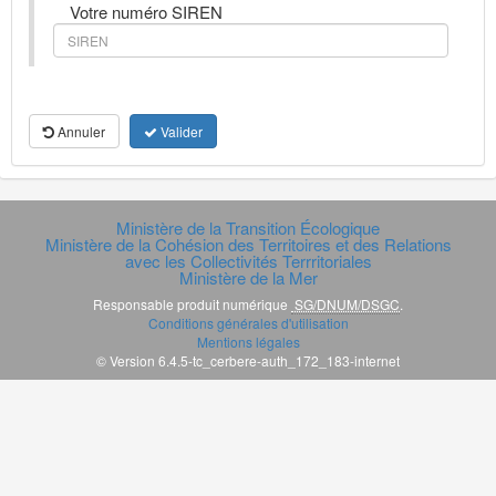
Votre numéro SIREN
Annuler
Valider
Ministère de la Transition Écologique
Ministère de la Cohésion des Territoires et des Relations
avec les Collectivités Terrritoriales
Ministère de la Mer
Responsable produit numérique
SG/DNUM/DSGC
.
Conditions générales d'utilisation
Mentions légales
© Version 6.4.5-tc_cerbere-auth_172_183-internet