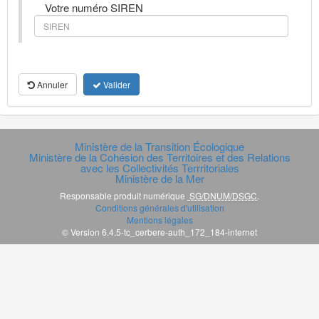
Votre numéro SIREN
Annuler
Valider
Ministère de la Transition Écologique
Ministère de la Cohésion des Territoires et des Relations
avec les Collectivités Terrritoriales
Ministère de la Mer
Responsable produit numérique
SG/DNUM/DSGC
.
Conditions générales d'utilisation
Mentions légales
© Version 6.4.5-tc_cerbere-auth_172_184-internet