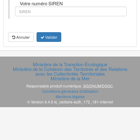
Votre numéro SIREN
Annuler
Valider
Ministère de la Transition Écologique
Ministère de la Cohésion des Territoires et des Relations
avec les Collectivités Terrritoriales
Ministère de la Mer
Responsable produit numérique
SG/DNUM/DSGC
.
Conditions générales d'utilisation
Mentions légales
© Version 6.4.5-tc_cerbere-auth_172_181-internet