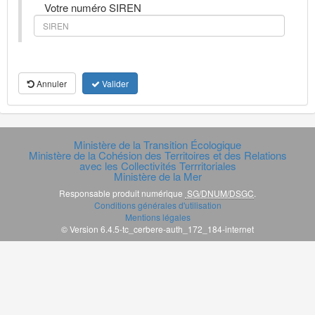
Votre numéro SIREN
Annuler
Valider
Ministère de la Transition Écologique
Ministère de la Cohésion des Territoires et des Relations
avec les Collectivités Terrritoriales
Ministère de la Mer
Responsable produit numérique
SG/DNUM/DSGC
.
Conditions générales d'utilisation
Mentions légales
© Version 6.4.5-tc_cerbere-auth_172_184-internet