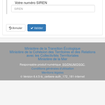
Votre numéro SIREN
Annuler
Valider
Ministère de la Transition Écologique
Ministère de la Cohésion des Territoires et des Relations
avec les Collectivités Terrritoriales
Ministère de la Mer
Responsable produit numérique
SG/DNUM/DSGC
.
Conditions générales d'utilisation
Mentions légales
© Version 6.4.5-tc_cerbere-auth_172_181-internet