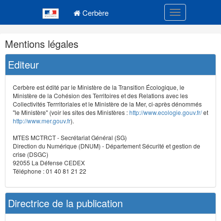
Navigation
Menu principal
principale
Cerbère
Toggle navigatio
Navigation
Mentions légales
et
outils
Editeur
annexes
Cerbère est édité par le Ministère de la Transition Écologique, le
Ministère de la Cohésion des Territoires et des Relations avec les
Collectivités Terrritoriales et le Ministère de la Mer, ci-après dénommés
"le Ministère" (voir les sites des Ministères :
http://www.ecologie.gouv.fr/
et
http://www.mer.gouv.fr
).
MTES MCTRCT - Secrétariat Général (SG)
Direction du Numérique (DNUM) - Département Sécurité et gestion de
crise (DSGC)
92055 La Défense CEDEX
Téléphone : 01 40 81 21 22
Directrice de la publication