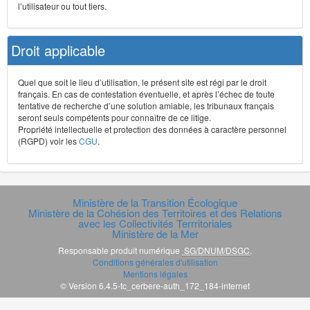
l’utilisateur ou tout tiers.
Droit applicable
Quel que soit le lieu d’utilisation, le présent site est régi par le droit
français. En cas de contestation éventuelle, et après l’échec de toute
tentative de recherche d’une solution amiable, les tribunaux français
seront seuls compétents pour connaître de ce litige.
Propriété intellectuelle et protection des données à caractère personnel
(RGPD) voir les
CGU
.
Ministère de la Transition Écologique
Ministère de la Cohésion des Territoires et des Relations
avec les Collectivités Terrritoriales
Ministère de la Mer
Responsable produit numérique
SG/DNUM/DSGC
.
Conditions générales d'utilisation
Mentions légales
© Version 6.4.5-tc_cerbere-auth_172_184-internet