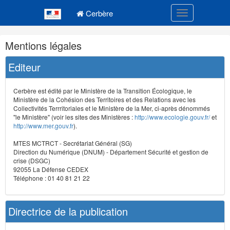
Navigation
Menu principal
principale
Cerbère
Toggle navigatio
Navigation
Mentions légales
et
outils
Editeur
annexes
Cerbère est édité par le Ministère de la Transition Écologique, le
Ministère de la Cohésion des Territoires et des Relations avec les
Collectivités Terrritoriales et le Ministère de la Mer, ci-après dénommés
"le Ministère" (voir les sites des Ministères :
http://www.ecologie.gouv.fr/
et
http://www.mer.gouv.fr
).
MTES MCTRCT - Secrétariat Général (SG)
Direction du Numérique (DNUM) - Département Sécurité et gestion de
crise (DSGC)
92055 La Défense CEDEX
Téléphone : 01 40 81 21 22
Directrice de la publication