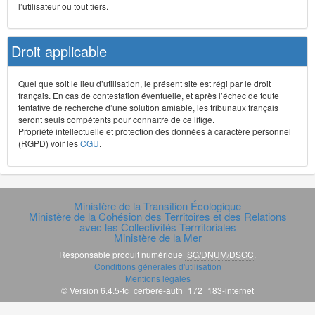
l’utilisateur ou tout tiers.
Droit applicable
Quel que soit le lieu d’utilisation, le présent site est régi par le droit
français. En cas de contestation éventuelle, et après l’échec de toute
tentative de recherche d’une solution amiable, les tribunaux français
seront seuls compétents pour connaître de ce litige.
Propriété intellectuelle et protection des données à caractère personnel
(RGPD) voir les
CGU
.
Ministère de la Transition Écologique
Ministère de la Cohésion des Territoires et des Relations
avec les Collectivités Terrritoriales
Ministère de la Mer
Responsable produit numérique
SG/DNUM/DSGC
.
Conditions générales d'utilisation
Mentions légales
© Version 6.4.5-tc_cerbere-auth_172_183-internet