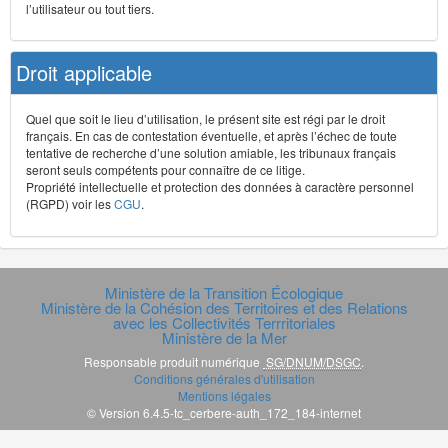
l’utilisateur ou tout tiers.
Droit applicable
Quel que soit le lieu d’utilisation, le présent site est régi par le droit
français. En cas de contestation éventuelle, et après l’échec de toute
tentative de recherche d’une solution amiable, les tribunaux français
seront seuls compétents pour connaître de ce litige.
Propriété intellectuelle et protection des données à caractère personnel
(RGPD) voir les
CGU
.
Ministère de la Transition Écologique
Ministère de la Cohésion des Territoires et des Relations
avec les Collectivités Terrritoriales
Ministère de la Mer
Responsable produit numérique
SG/DNUM/DSGC
.
Conditions générales d'utilisation
Mentions légales
© Version 6.4.5-tc_cerbere-auth_172_184-internet