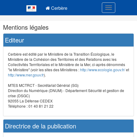
Navigation
Menu principal
principale
Cerbère
Toggle navigatio
Navigation
Mentions légales
et
outils
Editeur
annexes
Cerbère est édité par le Ministère de la Transition Écologique, le
Ministère de la Cohésion des Territoires et des Relations avec les
Collectivités Terrritoriales et le Ministère de la Mer, ci-après dénommés
"le Ministère" (voir les sites des Ministères :
http://www.ecologie.gouv.fr/
et
http://www.mer.gouv.fr
).
MTES MCTRCT - Secrétariat Général (SG)
Direction du Numérique (DNUM) - Département Sécurité et gestion de
crise (DSGC)
92055 La Défense CEDEX
Téléphone : 01 40 81 21 22
Directrice de la publication