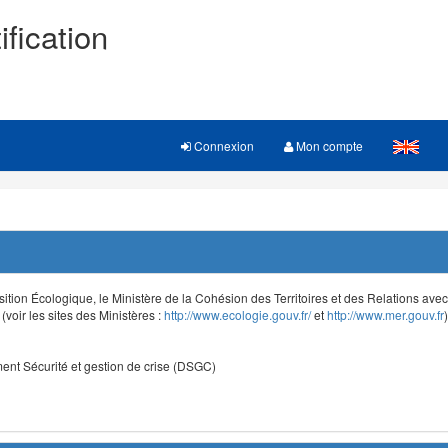
ification
Connexion
Mon compte
sition Écologique, le Ministère de la Cohésion des Territoires et des Relations avec le
voir les sites des Ministères :
http://www.ecologie.gouv.fr/
et
http://www.mer.gouv.fr
)
nt Sécurité et gestion de crise (DSGC)