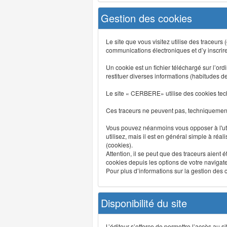
Gestion des cookies
Le site que vous visitez utilise des traceurs
communications électroniques et d’y inscrir
Un cookie est un fichier téléchargé sur l’ordi
restituer diverses informations (habitudes d
Le site « CERBERE» utilise des cookies tech
Ces traceurs ne peuvent pas, techniquement,
Vous pouvez néanmoins vous opposer à l'uti
utilisez, mais il est en général simple à réa
(cookies).
Attention, il se peut que des traceurs aient 
cookies depuis les options de votre navigate
Pour plus d’informations sur la gestion des co
Disponibilité du site
L’éditeur s’efforce de permettre l’accès au 