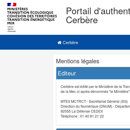
Portail d'authent
Cerbère
Navigation
Menu principal
principale
Cerbère
Navigation
Mentions légales
et
outils
Editeur
annexes
Cerbère est édité par le Ministère de la Tran
de la Mer, ci-après dénommés "le Ministère" (
MTES MCTRCT - Secrétariat Général (SG)
Direction du Numérique (DNUM) - Départeme
92055 La Défense CEDEX
Téléphone : 01 40 81 21 22