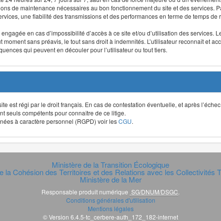
ntions de maintenance nécessaires au bon fonctionnement du site et des services
 services, une fiabilité des transmissions et des performances en terme de temps de 
re engagée en cas d’impossibilité d’accès à ce site et/ou d’utilisation des services
out moment sans préavis, le tout sans droit à indemnités. L’utilisateur reconnaît e
uences qui peuvent en découler pour l’utilisateur ou tout tiers.
t site est régi par le droit français. En cas de contestation éventuelle, et après l’éch
ont seuls compétents pour connaître de ce litige.
données à caractère personnel (RGPD) voir les
CGU
.
Ministère de la Transition Écologique
e la Cohésion des Territoires et des Relations avec les Collectivités Te
Ministère de la Mer
Responsable produit numérique
SG/DNUM/DSGC
.
Conditions générales d'utilisation
Mentions légales
© Version 6.4.5-tc_cerbere-auth_172_182-internet