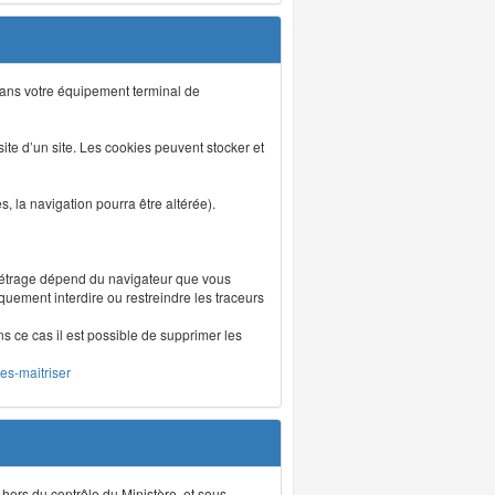
s dans votre équipement terminal de
isite d’un site. Les cookies peuvent stocker et
 la navigation pourra être altérée).
métrage dépend du navigateur que vous
iquement interdire ou restreindre les traceurs
ns ce cas il est possible de supprimer les
les-maitriser
 hors du contrôle du Ministère, et sous