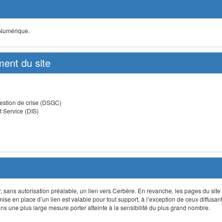
 Numérique.
ent du site
estion de crise (DSGC)
t Service (DIS)
lir, sans autorisation préalable, un lien vers Cerbère. En revanche, les pages du site
 mise en place d’un lien est valable pour tout support, à l’exception de ceux diffusa
 une plus large mesure porter atteinte à la sensibilité du plus grand nombre.