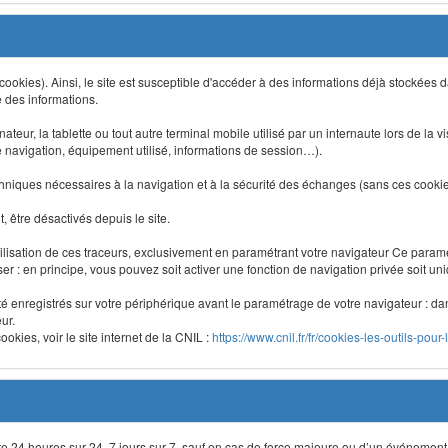
 (cookies). Ainsi, le site est susceptible d'accéder à des informations déjà stockée
e des informations.
nateur, la tablette ou tout autre terminal mobile utilisé par un internaute lors de la v
e navigation, équipement utilisé, informations de session…).
niques nécessaires à la navigation et à la sécurité des échanges (sans ces cookies,
 être désactivés depuis le site.
lisation de ces traceurs, exclusivement en paramétrant votre navigateur Ce para
liser : en principe, vous pouvez soit activer une fonction de navigation privée soit un
été enregistrés sur votre périphérique avant le paramétrage de votre navigateur : da
ur.
okies, voir le site internet de la CNIL :
https://www.cnil.fr/fr/cookies-les-outils-pour-
site 24 heures sur 24, 7 jours sur 7, sauf en cas de force majeure ou d’un événement