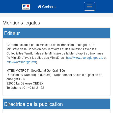
Navigation
Menu principal
principale
Cerbère
Toggle navigatio
Navigation
Mentions légales
et
outils
Editeur
annexes
Cerbère est édité par le Ministère de la Transition Écologique, le
Ministère de la Cohésion des Territoires et des Relations avec les
Collectivités Terrritoriales et le Ministère de la Mer, ci-après dénommés
"le Ministère" (voir les sites des Ministères :
http://www.ecologie.gouv.fr/
et
http://www.mer.gouv.fr
).
MTES MCTRCT - Secrétariat Général (SG)
Direction du Numérique (DNUM) - Département Sécurité et gestion de
crise (DSGC)
92055 La Défense CEDEX
Téléphone : 01 40 81 21 22
Directrice de la publication