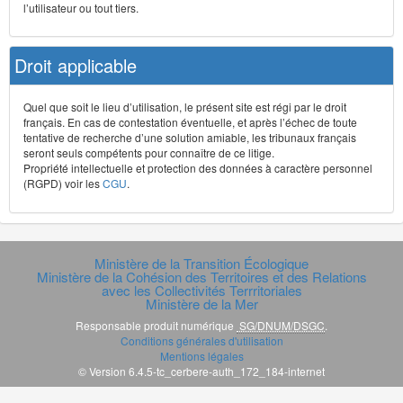
l’utilisateur ou tout tiers.
Droit applicable
Quel que soit le lieu d’utilisation, le présent site est régi par le droit
français. En cas de contestation éventuelle, et après l’échec de toute
tentative de recherche d’une solution amiable, les tribunaux français
seront seuls compétents pour connaître de ce litige.
Propriété intellectuelle et protection des données à caractère personnel
(RGPD) voir les
CGU
.
Ministère de la Transition Écologique
Ministère de la Cohésion des Territoires et des Relations
avec les Collectivités Terrritoriales
Ministère de la Mer
Responsable produit numérique
SG/DNUM/DSGC
.
Conditions générales d'utilisation
Mentions légales
© Version 6.4.5-tc_cerbere-auth_172_184-internet