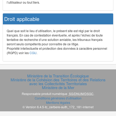
l’utilisateur ou tout tiers.
Droit applicable
Quel que soit le lieu d’utilisation, le présent site est régi par le droit
français. En cas de contestation éventuelle, et après l’échec de toute
tentative de recherche d’une solution amiable, les tribunaux français
seront seuls compétents pour connaître de ce litige.
Propriété intellectuelle et protection des données à caractère personnel
(RGPD) voir les
CGU
.
Ministère de la Transition Écologique
Ministère de la Cohésion des Territoires et des Relations
avec les Collectivités Terrritoriales
Ministère de la Mer
Responsable produit numérique
SG/DNUM/DSGC
.
Conditions générales d'utilisation
Mentions légales
© Version 6.4.5-tc_cerbere-auth_172_181-internet