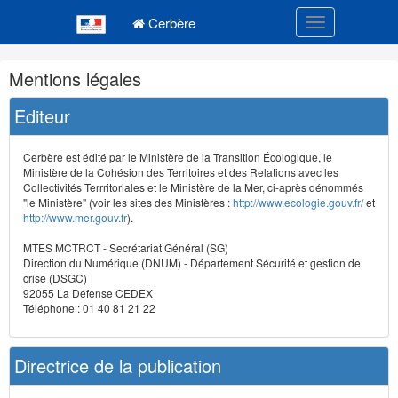
Navigation
Menu principal
principale
Cerbère
Toggle navigatio
Navigation
Mentions légales
et
outils
Editeur
annexes
Cerbère est édité par le Ministère de la Transition Écologique, le
Ministère de la Cohésion des Territoires et des Relations avec les
Collectivités Terrritoriales et le Ministère de la Mer, ci-après dénommés
"le Ministère" (voir les sites des Ministères :
http://www.ecologie.gouv.fr/
et
http://www.mer.gouv.fr
).
MTES MCTRCT - Secrétariat Général (SG)
Direction du Numérique (DNUM) - Département Sécurité et gestion de
crise (DSGC)
92055 La Défense CEDEX
Téléphone : 01 40 81 21 22
Directrice de la publication