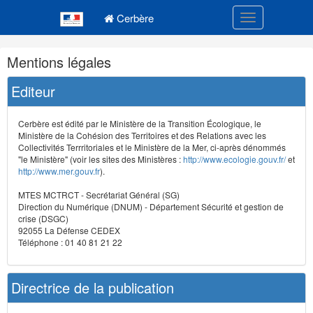
Navigation
Menu principal
principale
Cerbère
Toggle navigatio
Navigation
Mentions légales
et
outils
Editeur
annexes
Cerbère est édité par le Ministère de la Transition Écologique, le
Ministère de la Cohésion des Territoires et des Relations avec les
Collectivités Terrritoriales et le Ministère de la Mer, ci-après dénommés
"le Ministère" (voir les sites des Ministères :
http://www.ecologie.gouv.fr/
et
http://www.mer.gouv.fr
).
MTES MCTRCT - Secrétariat Général (SG)
Direction du Numérique (DNUM) - Département Sécurité et gestion de
crise (DSGC)
92055 La Défense CEDEX
Téléphone : 01 40 81 21 22
Directrice de la publication