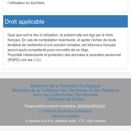
l’utilisateur ou tout tiers.
Droit applicable
Quel que soit le lieu d’utilisation, le présent site est régi par le droit
français. En cas de contestation éventuelle, et après l’échec de toute
tentative de recherche d’une solution amiable, les tribunaux français
seront seuls compétents pour connaître de ce litige.
Propriété intellectuelle et protection des données à caractère personnel
(RGPD) voir les
CGU
.
Ministère de la Transition Écologique
Ministère de la Cohésion des Territoires et des Relations
avec les Collectivités Terrritoriales
Ministère de la Mer
Responsable produit numérique
SG/DNUM/DSGC
.
Conditions générales d'utilisation
Mentions légales
© Version 6.4.5-tc_cerbere-auth_172_182-internet