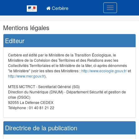
Navigation
Menu principal
principale
Cerbère
Toggle navigatio
Navigation
Mentions légales
et
outils
Editeur
annexes
Cerbère est édité par le Ministère de la Transition Écologique, le
Ministère de la Cohésion des Territoires et des Relations avec les
Collectivités Terrritoriales et le Ministère de la Mer, ci-après dénommés
"le Ministère" (voir les sites des Ministères :
http://www.ecologie.gouv.fr/
et
http://www.mer.gouv.fr
).
MTES MCTRCT - Secrétariat Général (SG)
Direction du Numérique (DNUM) - Département Sécurité et gestion de
crise (DSGC)
92055 La Défense CEDEX
Téléphone : 01 40 81 21 22
Directrice de la publication