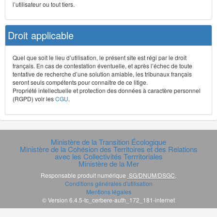
l’utilisateur ou tout tiers.
Droit applicable
Quel que soit le lieu d’utilisation, le présent site est régi par le droit
français. En cas de contestation éventuelle, et après l’échec de toute
tentative de recherche d’une solution amiable, les tribunaux français
seront seuls compétents pour connaître de ce litige.
Propriété intellectuelle et protection des données à caractère personnel
(RGPD) voir les
CGU
.
Ministère de la Transition Écologique
Ministère de la Cohésion des Territoires et des Relations
avec les Collectivités Terrritoriales
Ministère de la Mer
Responsable produit numérique
SG/DNUM/DSGC
.
Conditions générales d'utilisation
Mentions légales
© Version 6.4.5-tc_cerbere-auth_172_181-internet