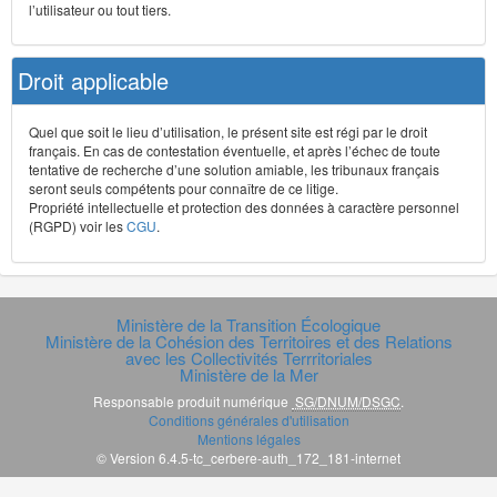
l’utilisateur ou tout tiers.
Droit applicable
Quel que soit le lieu d’utilisation, le présent site est régi par le droit
français. En cas de contestation éventuelle, et après l’échec de toute
tentative de recherche d’une solution amiable, les tribunaux français
seront seuls compétents pour connaître de ce litige.
Propriété intellectuelle et protection des données à caractère personnel
(RGPD) voir les
CGU
.
Ministère de la Transition Écologique
Ministère de la Cohésion des Territoires et des Relations
avec les Collectivités Terrritoriales
Ministère de la Mer
Responsable produit numérique
SG/DNUM/DSGC
.
Conditions générales d'utilisation
Mentions légales
© Version 6.4.5-tc_cerbere-auth_172_181-internet