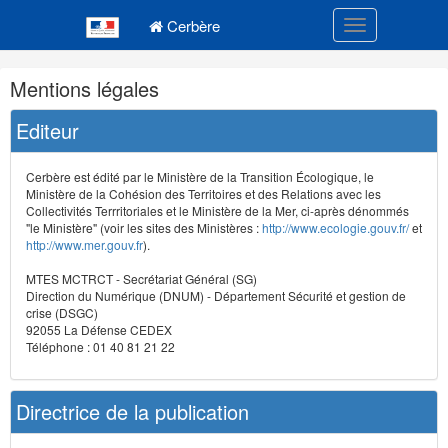
Navigation
Menu principal
principale
Cerbère
Toggle navigatio
Navigation
Mentions légales
et
outils
Editeur
annexes
Cerbère est édité par le Ministère de la Transition Écologique, le
Ministère de la Cohésion des Territoires et des Relations avec les
Collectivités Terrritoriales et le Ministère de la Mer, ci-après dénommés
"le Ministère" (voir les sites des Ministères :
http://www.ecologie.gouv.fr/
et
http://www.mer.gouv.fr
).
MTES MCTRCT - Secrétariat Général (SG)
Direction du Numérique (DNUM) - Département Sécurité et gestion de
crise (DSGC)
92055 La Défense CEDEX
Téléphone : 01 40 81 21 22
Directrice de la publication