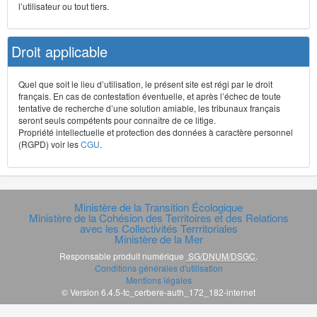
l’utilisateur ou tout tiers.
Droit applicable
Quel que soit le lieu d’utilisation, le présent site est régi par le droit
français. En cas de contestation éventuelle, et après l’échec de toute
tentative de recherche d’une solution amiable, les tribunaux français
seront seuls compétents pour connaître de ce litige.
Propriété intellectuelle et protection des données à caractère personnel
(RGPD) voir les
CGU
.
Ministère de la Transition Écologique
Ministère de la Cohésion des Territoires et des Relations
avec les Collectivités Terrritoriales
Ministère de la Mer
Responsable produit numérique
SG/DNUM/DSGC
.
Conditions générales d'utilisation
Mentions légales
© Version 6.4.5-tc_cerbere-auth_172_182-internet