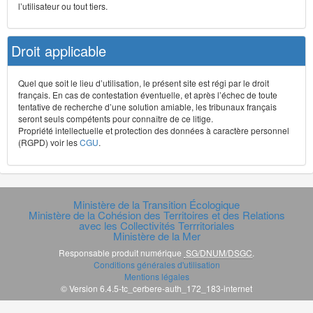
l’utilisateur ou tout tiers.
Droit applicable
Quel que soit le lieu d’utilisation, le présent site est régi par le droit
français. En cas de contestation éventuelle, et après l’échec de toute
tentative de recherche d’une solution amiable, les tribunaux français
seront seuls compétents pour connaître de ce litige.
Propriété intellectuelle et protection des données à caractère personnel
(RGPD) voir les
CGU
.
Ministère de la Transition Écologique
Ministère de la Cohésion des Territoires et des Relations
avec les Collectivités Terrritoriales
Ministère de la Mer
Responsable produit numérique
SG/DNUM/DSGC
.
Conditions générales d'utilisation
Mentions légales
© Version 6.4.5-tc_cerbere-auth_172_183-internet