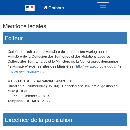
Navigation
Menu principal
principale
Cerbère
Toggle navigatio
Navigation
Mentions légales
et
outils
Editeur
annexes
Cerbère est édité par le Ministère de la Transition Écologique, le
Ministère de la Cohésion des Territoires et des Relations avec les
Collectivités Terrritoriales et le Ministère de la Mer, ci-après dénommés
"le Ministère" (voir les sites des Ministères :
http://www.ecologie.gouv.fr/
et
http://www.mer.gouv.fr
).
MTES MCTRCT - Secrétariat Général (SG)
Direction du Numérique (DNUM) - Département Sécurité et gestion de
crise (DSGC)
92055 La Défense CEDEX
Téléphone : 01 40 81 21 22
Directrice de la publication