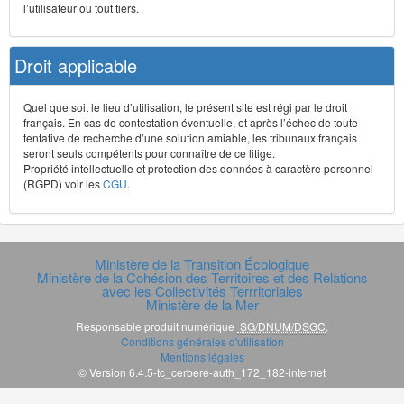
l’utilisateur ou tout tiers.
Droit applicable
Quel que soit le lieu d’utilisation, le présent site est régi par le droit
français. En cas de contestation éventuelle, et après l’échec de toute
tentative de recherche d’une solution amiable, les tribunaux français
seront seuls compétents pour connaître de ce litige.
Propriété intellectuelle et protection des données à caractère personnel
(RGPD) voir les
CGU
.
Ministère de la Transition Écologique
Ministère de la Cohésion des Territoires et des Relations
avec les Collectivités Terrritoriales
Ministère de la Mer
Responsable produit numérique
SG/DNUM/DSGC
.
Conditions générales d'utilisation
Mentions légales
© Version 6.4.5-tc_cerbere-auth_172_182-internet