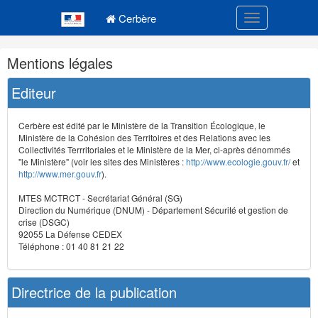
Navigation
Menu principal
principale
Cerbère
Toggle navigatio
Navigation
Mentions légales
et
outils
Editeur
annexes
Cerbère est édité par le Ministère de la Transition Écologique, le
Ministère de la Cohésion des Territoires et des Relations avec les
Collectivités Terrritoriales et le Ministère de la Mer, ci-après dénommés
"le Ministère" (voir les sites des Ministères :
http://www.ecologie.gouv.fr/
et
http://www.mer.gouv.fr
).
MTES MCTRCT - Secrétariat Général (SG)
Direction du Numérique (DNUM) - Département Sécurité et gestion de
crise (DSGC)
92055 La Défense CEDEX
Téléphone : 01 40 81 21 22
Directrice de la publication