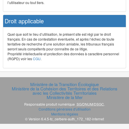
l’utilisateur ou tout tiers.
Droit applicable
Quel que soit le lieu d’utilisation, le présent site est régi par le droit
français. En cas de contestation éventuelle, et après l’échec de toute
tentative de recherche d’une solution amiable, les tribunaux français
seront seuls compétents pour connaître de ce litige.
Propriété intellectuelle et protection des données à caractère personnel
(RGPD) voir les
CGU
.
Ministère de la Transition Écologique
Ministère de la Cohésion des Territoires et des Relations
avec les Collectivités Terrritoriales
Ministère de la Mer
Responsable produit numérique
SG/DNUM/DSGC
.
Conditions générales d'utilisation
Mentions légales
© Version 6.4.5-tc_cerbere-auth_172_182-internet