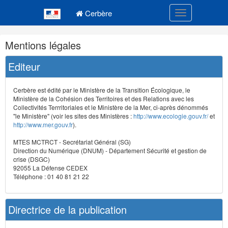
Navigation
Menu principal
principale
Cerbère
Toggle navigatio
Navigation
Mentions légales
et
outils
Editeur
annexes
Cerbère est édité par le Ministère de la Transition Écologique, le
Ministère de la Cohésion des Territoires et des Relations avec les
Collectivités Terrritoriales et le Ministère de la Mer, ci-après dénommés
"le Ministère" (voir les sites des Ministères :
http://www.ecologie.gouv.fr/
et
http://www.mer.gouv.fr
).
MTES MCTRCT - Secrétariat Général (SG)
Direction du Numérique (DNUM) - Département Sécurité et gestion de
crise (DSGC)
92055 La Défense CEDEX
Téléphone : 01 40 81 21 22
Directrice de la publication