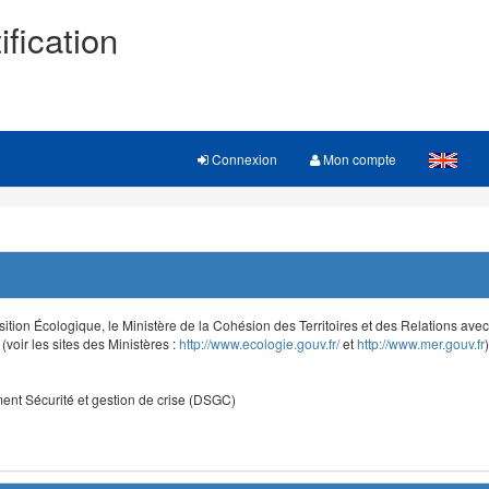
ification
Connexion
Mon compte
sition Écologique, le Ministère de la Cohésion des Territoires et des Relations avec le
voir les sites des Ministères :
http://www.ecologie.gouv.fr/
et
http://www.mer.gouv.fr
)
nt Sécurité et gestion de crise (DSGC)