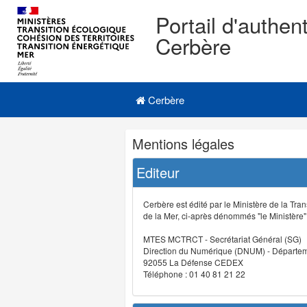
Portail d'authent
Cerbère
Navigation
Menu principal
principale
Cerbère
Navigation
Mentions légales
et
outils
Editeur
annexes
Cerbère est édité par le Ministère de la Tran
de la Mer, ci-après dénommés "le Ministère" (
MTES MCTRCT - Secrétariat Général (SG)
Direction du Numérique (DNUM) - Départeme
92055 La Défense CEDEX
Téléphone : 01 40 81 21 22