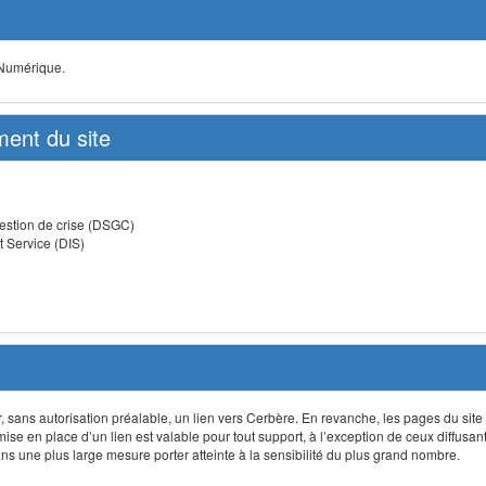
 Numérique.
ent du site
estion de crise (DSGC)
t Service (DIS)
lir, sans autorisation préalable, un lien vers Cerbère. En revanche, les pages du site
 mise en place d’un lien est valable pour tout support, à l’exception de ceux diffusa
 une plus large mesure porter atteinte à la sensibilité du plus grand nombre.