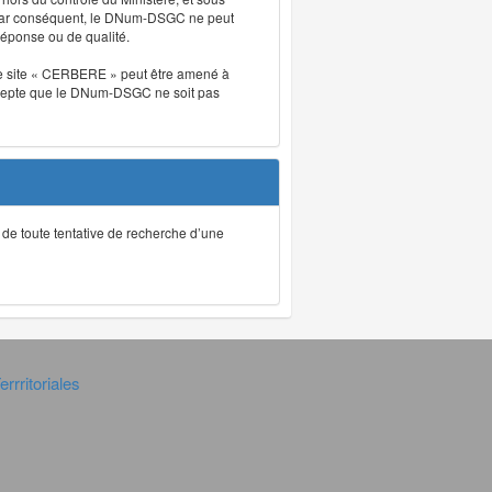
. Par conséquent, le DNum-DSGC ne peut
réponse ou de qualité.
. Le site « CERBERE » peut être amené à
t accepte que le DNum-DSGC ne soit pas
ec de toute tentative de recherche d’une
rrritoriales