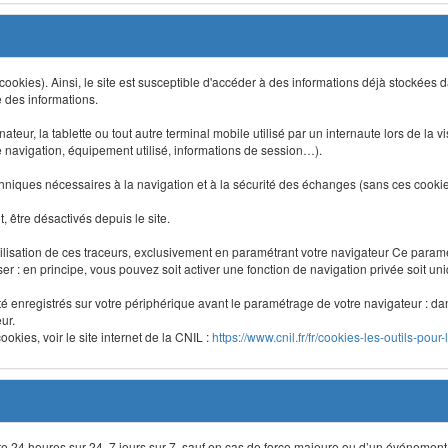
 (cookies). Ainsi, le site est susceptible d'accéder à des informations déjà stockée
e des informations.
nateur, la tablette ou tout autre terminal mobile utilisé par un internaute lors de la v
e navigation, équipement utilisé, informations de session…).
niques nécessaires à la navigation et à la sécurité des échanges (sans ces cookies,
 être désactivés depuis le site.
lisation de ces traceurs, exclusivement en paramétrant votre navigateur Ce para
liser : en principe, vous pouvez soit activer une fonction de navigation privée soit un
été enregistrés sur votre périphérique avant le paramétrage de votre navigateur : da
ur.
okies, voir le site internet de la CNIL :
https://www.cnil.fr/fr/cookies-les-outils-pour-
site 24 heures sur 24, 7 jours sur 7, sauf en cas de force majeure ou d’un événement