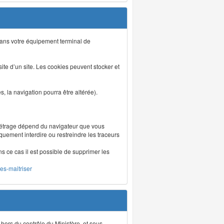
s dans votre équipement terminal de
isite d’un site. Les cookies peuvent stocker et
 la navigation pourra être altérée).
métrage dépend du navigateur que vous
iquement interdire ou restreindre les traceurs
ns ce cas il est possible de supprimer les
les-maitriser
 hors du contrôle du Ministère, et sous