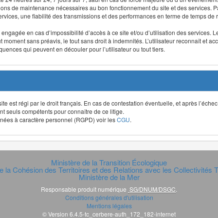
ntions de maintenance nécessaires au bon fonctionnement du site et des services
 services, une fiabilité des transmissions et des performances en terme de temps de 
re engagée en cas d’impossibilité d’accès à ce site et/ou d’utilisation des services
out moment sans préavis, le tout sans droit à indemnités. L’utilisateur reconnaît e
uences qui peuvent en découler pour l’utilisateur ou tout tiers.
t site est régi par le droit français. En cas de contestation éventuelle, et après l’éch
ont seuls compétents pour connaître de ce litige.
données à caractère personnel (RGPD) voir les
CGU
.
Ministère de la Transition Écologique
e la Cohésion des Territoires et des Relations avec les Collectivités Te
Ministère de la Mer
Responsable produit numérique
SG/DNUM/DSGC
.
Conditions générales d'utilisation
Mentions légales
© Version 6.4.5-tc_cerbere-auth_172_182-internet