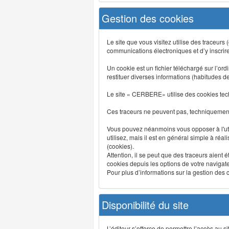
Gestion des cookies
Le site que vous visitez utilise des traceurs
communications électroniques et d’y inscrir
Un cookie est un fichier téléchargé sur l’ordi
restituer diverses informations (habitudes d
Le site « CERBERE» utilise des cookies tech
Ces traceurs ne peuvent pas, techniquement,
Vous pouvez néanmoins vous opposer à l'uti
utilisez, mais il est en général simple à réa
(cookies).
Attention, il se peut que des traceurs aient 
cookies depuis les options de votre navigate
Pour plus d’informations sur la gestion des co
Disponibilité du site
L’éditeur s’efforce de permettre l’accès au 